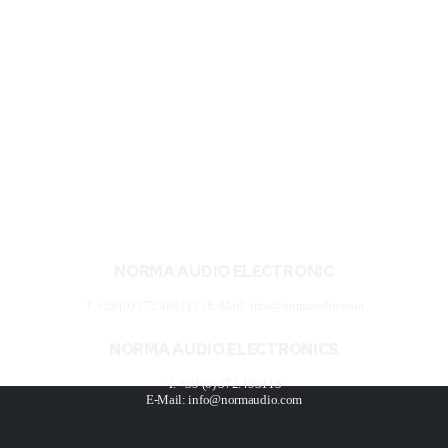
NORMA AUDIO ELECTRONIC
T. +39 (0) 372.493113 | E-Mail: info@normaudio.com
NORMA AUDIO ELECTRONICS
T. +39 (0) 372.493113
E-Mail: info@normaudio.com