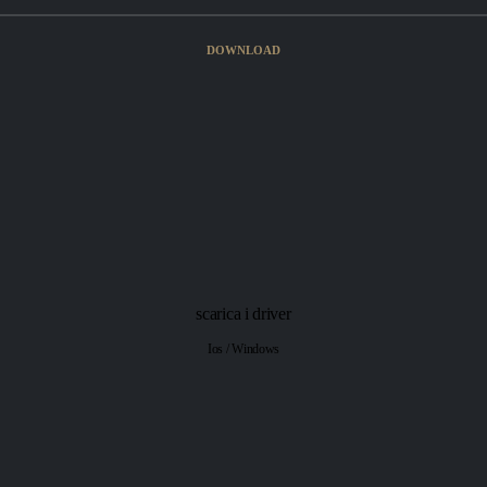
DOWNLOAD
scarica i driver
Ios / Windows