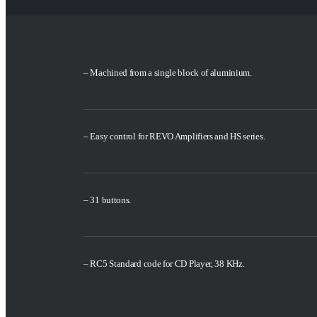
– Machined from a single block of aluminium.
– Easy control for REVO Amplifiers and HS series.
– 31 buttons.
– RC5 Standard code for CD Player, 38 KHz.