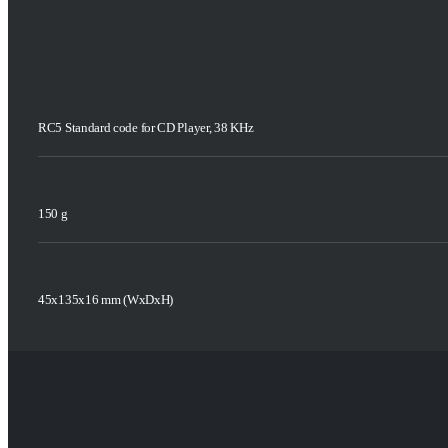
RC5 Standard code for CD Player, 38 KHz
150 g
45x135x16 mm (WxDxH)